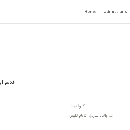
Home
admissions
قدیم او
*
ولدیت
اپنے والد یا سربراہ کا نام لکھیں