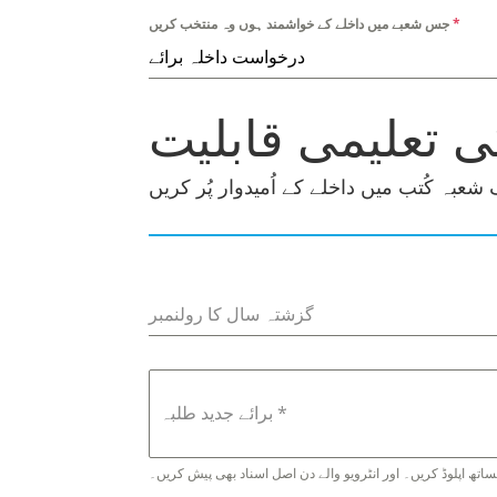
*
جس شعبے میں داخلے کے خواشمند ہوں وہ منتخب کریں
درخواست داخلہ برائے
کی تعلیمی قابلیت
عبہ کُتب میں داخلے کے اُمیدوار پُر کریں
گزشتہ سال کا رولنمبر
*
برائے جدید طلبہ
تھ اپلوڈ کریں۔ اور انٹرویو والے دن اصل اسناد بھی پیش کریں۔