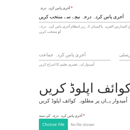
*
آخری پاس کردہ درجہ
آخری پاس کردہ درجہ نیچے سے منتخب کریں
 المدارس العربیہ پاکستان کے زیر انتظام آخری پاس کردہ درجے
کو منتخب کریں
ورسٹی
آخری پاس کردہ جماعت
اُمیدوار اپنے عصری تعلیم کا اندراج کریں
وائف اپلوڈ کریں
اُمیدوار یہاں پر مطلوبہ کوائف اپلوڈ کریں
*
آخری پاس کردہ درجہ کی سند
Choose File
No file chosen