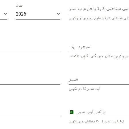
سال
2026
تانی شناختی کارڈ یا فارم ب نمبر درج کریں
موجودہ پتہ:
 درج کریں، مکان نمبر، گلی، گاؤں، ڈاکخانہ
شہر
اپنے شہر کا نام لکھیں
واٹس ایپ نمبر
Pakistan
+92
اپنا یا اپنے سربراہ کا موبائیل نمبر لکھیں