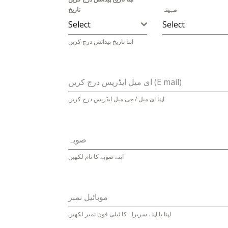
مہینہ
تاریخ
Select
Select
اپنا تاریخ پیدائش درج کریں
ای میل ایڈریس درج کریں (E mail)
اپنا ای میل / جی میل ایڈریس درج کریں
صوبہ
اپنے صوبے کا نام لکھیں
موبائیل نمبر
اپنا یا اپنے سربراہ کا ٹیلی فون نمبر لکھیں