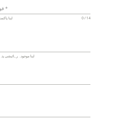
*
قومی شناختی کارڈ یا فارم ب نمبر
0 / 14
اپنا پاکس
اپنا موجودہ رہائیشی پتہ