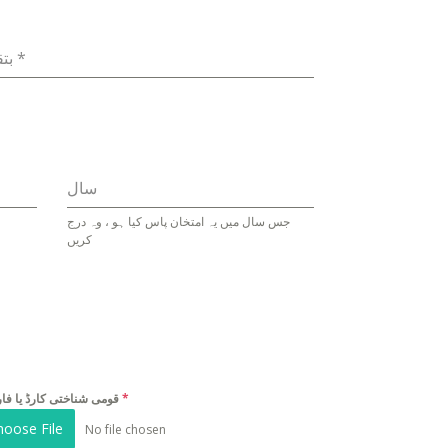
*
بتقدیر
سال
جس سال میں یہ امتخان پاس کیا ہو ، وہ درج
کریں
*
قومی شناختی کارڈ یا فارم ب
hoose File
No file chosen