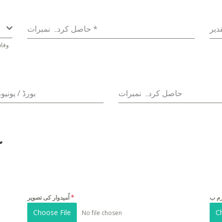
*
حاصل کردہ نمبرات
وفاق
حاصل کردہ نمبرات
بورڈ / یونی
ک
*
اُمیدوار کی تصویر
Choose File
C
No file chosen