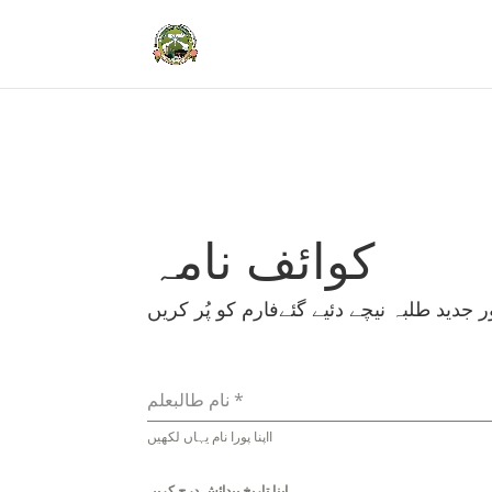
کوائف نامہ
ر جدید طلبہ نیچے دئیے گئےفارم کو پُر کریں
*
نام طالبعلم
ااپنا پورا نام یہاں لکھیں
اپنا تاریخ پیدائش درج کریں