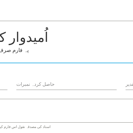
اُمیدوار 
یہ فارم صرف ش
دیر
حاصل کردہ نمبرات
اسناد کی مصدقہ نقول اس فارم کیسا